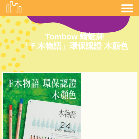
移
至
主
內
Tombow 蜻蜓牌
容
「Ｆ木物語」環保認證 木顏色