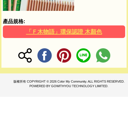
產品規格:
「Ｆ木物語」環保認證 木顏色
版權所有 COPYRIGHT © 2026 Color My Community. ALL RIGHTS RESERVED.
POWERED BY GOWITHYOU TECHNOLOGY LIMITED.