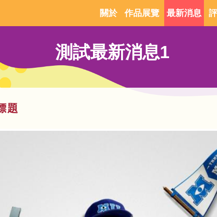
移
關於
作品展覽
最新消息
至
主
測試最新消息1
內
容
標題