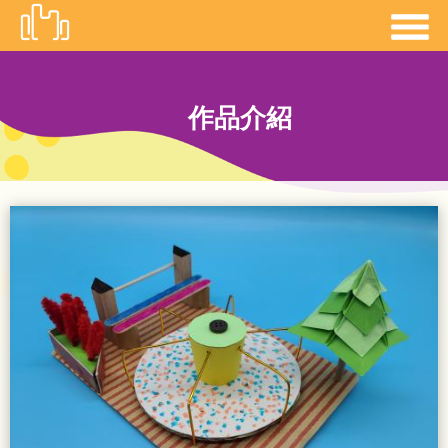
移
至
主
內
作品介紹
容